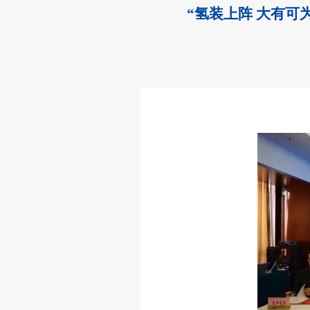
“氢装上阵 大有