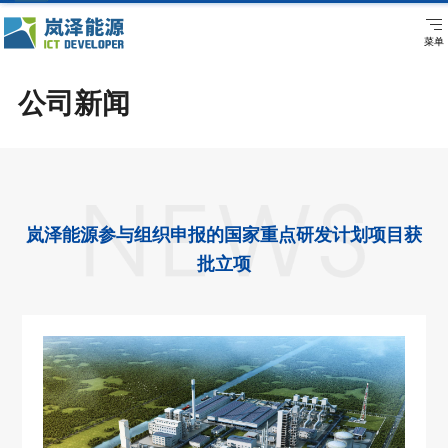
菜单
公司新闻
公司简介
江苏岚泽
公司新闻
公司地址
公司愿景
重庆岚泽
加入我们
岚泽能源参与组织申报的国家重点研发计划项目获
批立项
大事记
泸州岚泽